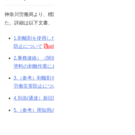
神奈川労働局より、標記についての周知依頼がございまし
た。詳細は以下文書、リーフレット等をご確認ください。
1.剥離剤を使用した塗料の剥離作業における労働災害
防止について
2.事務連絡）（関係団体の長あて）剥離剤を使用した
塗料の剥離作業における労働災害防止について
3.（参考）剥離剤を使用した塗料の剥離作業における
労働災害防止について
4.別添(通達）新旧対照表
5.（参考）周知用のパンフレット