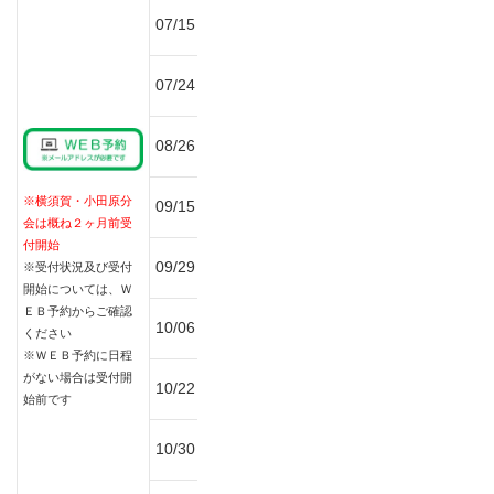
かながわ県
横浜北分
045-324-
07/15
民センター
会
7599
てくのかわ
川崎北分
044-871-
07/24
さき
会
7005
藤沢市建設
0466-22-
08/26
湘南分会
会館
1781
川崎市教育
川崎南分
044-222-
※横須賀・小田原分
09/15
文化会館
会
4433
会は概ね２ヶ月前受
付開始
鶴見ＴＵＫ
045-506-
09/29
鶴見分会
※受付状況及び受付
ビル
0271
開始については、Ｗ
ＥＢ予約からご確認
川崎市教育
川崎南分
044-222-
10/06
ください
文化会館
会
4433
※ＷＥＢ予約に日程
相模原市建
相模原分
がない場合は受付開
10/22
設会館
会
始前です
小田原市曽
小田原分
0465-34-
10/30
我みのり館
会
5889